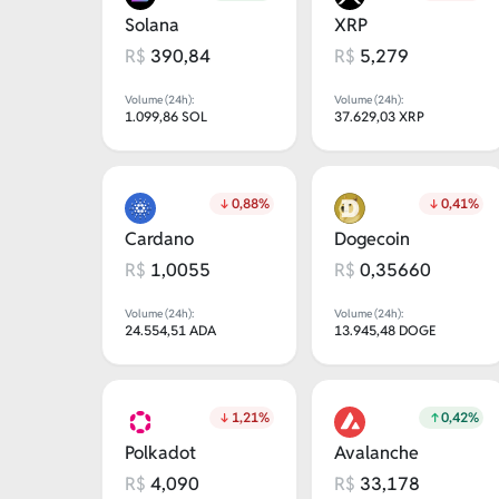
Solana
XRP
R$
390,84
R$
5,279
Volume (24h):
Volume (24h):
1.099,86 SOL
37.629,03 XRP
0,88%
0,41%
Cardano
Dogecoin
R$
1,0055
R$
0,35660
Volume (24h):
Volume (24h):
24.554,51 ADA
13.945,48 DOGE
1,21%
0,42%
Polkadot
Avalanche
R$
4,090
R$
33,178