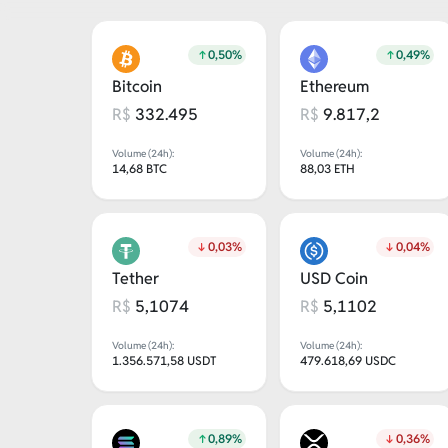
Foxbit
0,50%
0,49%
Bitcoin
Ethereum
R$
332.495
R$
9.817,2
Volume (24h):
Volume (24h):
14,68 BTC
88,03 ETH
0,03%
0,04%
Tether
USD Coin
R$
5,1074
R$
5,1102
Volume (24h):
Volume (24h):
1.356.571,58 USDT
479.618,69 USDC
0,89%
0,36%